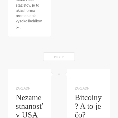
stážistov, je to
akási forma
premostenia
vysokoškolákov
[…]
PAGE 2
ZÁKLADNÍ
ZÁKLADNÍ
Nezame
Bitcoiny
stnanosť
? A to je
v USA
čo?