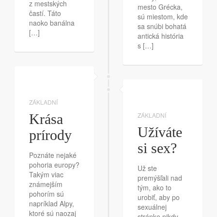
z mestských
mesto Grécka,
častí. Táto
sú miestom, kde
naoko banálna
sa snúbi bohatá
[…]
antická história
s […]
ZÁKLADNÍ
Krása
ZÁKLADNÍ
Užíváte
prírody
si sex?
Poznáte nejaké
pohoria europy?
Už ste
Takým viac
premýšľali nad
známejším
tým, ako to
pohorím sú
urobiť, aby po
napríklad Alpy,
sexuálnej
ktoré sú naozaj
stránke nikdy