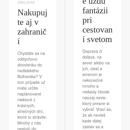
e uzdu
ZÁKLADNÍ
fantázii
Nakupuj
pri
te aj v
cestovan
zahranič
í svetom
í
Doprava či
Chystáte sa na
doľava, na
oddychovú
sever alebo na
dovolenku do
juh, ciest a
neďalekého
smerom je
Bulharska? V
nekonečné
tom prípade už
mnoho a
máte určite
niekedy človek
naplánované
naozaj nevie,
niektoré z
ktorý presne si
krásnych,
vybrať. Vraví sa,
slnečných dní,
že ak nevieš
ktoré tu strávite.
kade ďalej
Mnohý z nás
zastav sa a
cestujú do