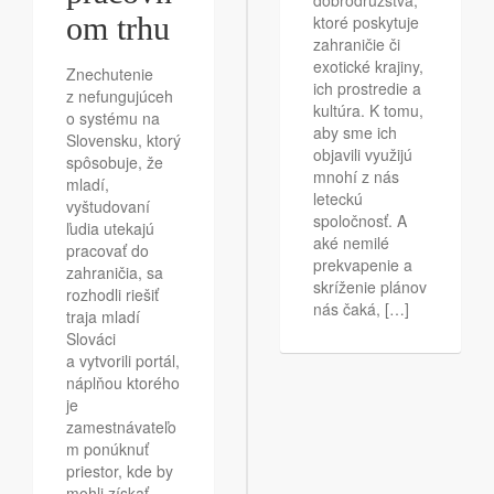
dobrodružstvá,
om trhu
ktoré poskytuje
zahraničie či
exotické krajiny,
Znechutenie
ich prostredie a
z nefungujúceh
kultúra. K tomu,
o systému na
aby sme ich
Slovensku, ktorý
objavili využijú
spôsobuje, že
mnohí z nás
mladí,
leteckú
vyštudovaní
spoločnosť. A
ľudia utekajú
aké nemilé
pracovať do
prekvapenie a
zahraničia, sa
skríženie plánov
rozhodli riešiť
nás čaká, […]
traja mladí
Slováci
a vytvorili portál,
náplňou ktorého
je
zamestnávateľo
m ponúknuť
priestor, kde by
mohli získať