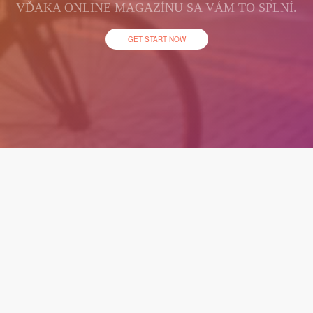
VĎAKA ONLINE MAGAZÍNU SA VÁM TO SPLNÍ.
GET START NOW