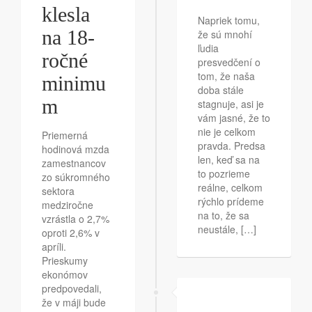
klesla
Napriek tomu,
na 18-
že sú mnohí
ľudia
ročné
presvedčení o
tom, že naša
minimu
doba stále
m
stagnuje, asi je
vám jasné, že to
nie je celkom
Priemerná
pravda. Predsa
hodinová mzda
len, keď sa na
zamestnancov
to pozrieme
zo súkromného
reálne, celkom
sektora
rýchlo prídeme
medziročne
na to, že sa
vzrástla o 2,7%
neustále, […]
oproti 2,6% v
apríli.
Prieskumy
ekonómov
predpovedali,
že v máji bude