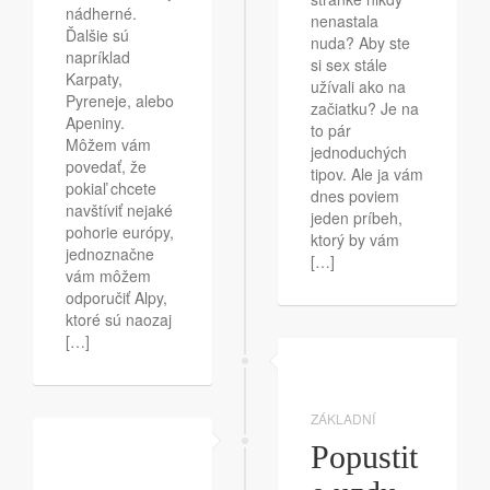
nádherné.
nenastala
Ďalšie sú
nuda? Aby ste
napríklad
si sex stále
Karpaty,
užívali ako na
Pyreneje, alebo
začiatku? Je na
Apeniny.
to pár
Môžem vám
jednoduchých
povedať, že
tipov. Ale ja vám
pokiaľ chcete
dnes poviem
navštíviť nejaké
jeden príbeh,
pohorie európy,
ktorý by vám
jednoznačne
[…]
vám môžem
odporučiť Alpy,
ktoré sú naozaj
[…]
ZÁKLADNÍ
Popustit