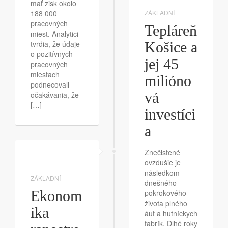
mať zisk okolo
188 000
ZÁKLADNÍ
pracovných
Tepláreň
miest. Analytici
tvrdia, že údaje
Košice a
o pozitívnych
jej 45
pracovných
miestach
milióno
podnecovali
vá
očakávania, že
[…]
investíci
a
Znečistené
ovzdušie je
následkom
ZÁKLADNÍ
dnešného
Ekonom
pokrokového
života plného
ika
áut a hutníckych
fabrík. Dlhé roky