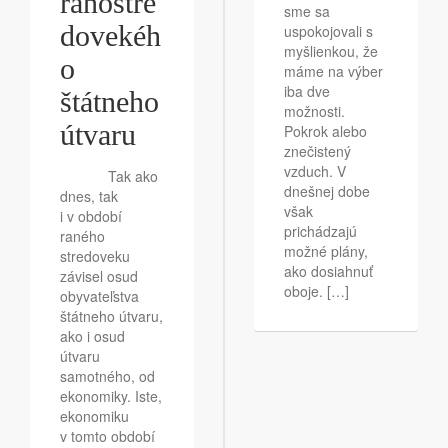
ranostre
sme sa
dovekéh
uspokojovali s
myšlienkou, že
o
máme na výber
iba dve
štátneho
možnosti.
útvaru
Pokrok alebo
znečistený
vzduch. V
Tak ako
dnešnej dobe
dnes, tak
však
i v období
prichádzajú
raného
možné plány,
stredoveku
ako dosiahnuť
závisel osud
oboje. […]
obyvateľstva
štátneho útvaru,
ako i osud
útvaru
samotného, od
ekonomiky. Iste,
ekonomiku
v tomto období