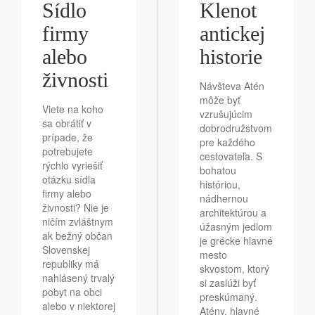
Sídlo
Klenot
firmy
antickej
alebo
historie
živnosti
Návšteva Atén
môže byť
Viete na koho
vzrušujúcim
sa obrátiť v
dobrodružstvom
prípade, že
pre každého
potrebujete
cestovateľa. S
rýchlo vyriešiť
bohatou
otázku sídla
históriou,
firmy alebo
nádhernou
živnosti? Nie je
architektúrou a
ničím zvláštnym
úžasným jedlom
ak bežný občan
je grécke hlavné
Slovenskej
mesto
republiky má
skvostom, ktorý
nahlásený trvalý
si zaslúži byť
pobyt na obci
preskúmaný.
alebo v niektorej
Atény, hlavné