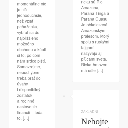
rieku sú Rio
momentálne nie
Amazona,
je nič
Parana Tinga a
jednoduchšie,
Parana Guasu.
než vziať
Je obkolesená
peňaženku,
Amazonským
vybrať sa do
pralesom, ktorý
najbližšieho
spolu s ruskými
možného
tajgami
obchodu a kúpiť
nazývajú aj
si to, po čom
pľúcami sveta.
nám srdce piští.
Rieka Amozon
Samozrejme,
má ešte […]
nepochybne
treba brať do
úvahy
i disponibilný
zostatok
a rodinné
nastavenie
ZÁKLADNÍ
financií – teda
to, […]
Nebojte