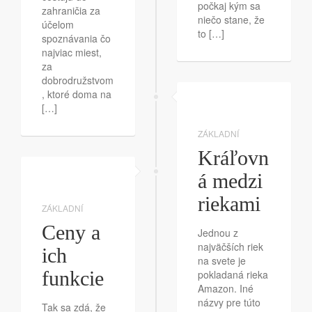
počkaj kým sa
zahraničia za
niečo stane, že
účelom
to […]
spoznávania čo
najviac miest,
za
dobrodružstvom
, ktoré doma na
[…]
ZÁKLADNÍ
Kráľovn
á medzi
riekami
ZÁKLADNÍ
Ceny a
Jednou z
najväčších riek
ich
na svete je
funkcie
pokladaná rieka
Amazon. Iné
názvy pre túto
Tak sa zdá, že