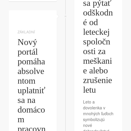
sa pýtať
odškodn
é od
leteckej
ZÁKLADNÍ
spoločn
Nový
osti za
portál
meškani
pomáha
e alebo
absolve
zrušenie
ntom
letu
uplatniť
sa na
Leto a
domáco
dovolenka v
mnohých ľuďoch
m
symbolizujú
nové
pracovn