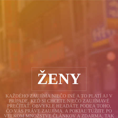
ŽENY
KAŽDÉHO ZAUJÍMA NIEČO INÉ A TO PLATÍ AJ V
PRÍPADE, KEĎ SI CHCETE NIEČO ZAUJÍMAVÉ
PREČÍTAŤ. OBVYKLE HĽADÁTE PODĽA TOHO,
ČO VÁS PRÁVE ZAUJÍMA. A POKIAĽ TÚŽITE PO
VEĽKOM MNOŽSTVE ČLÁNKOV A ZDARMA, TAK