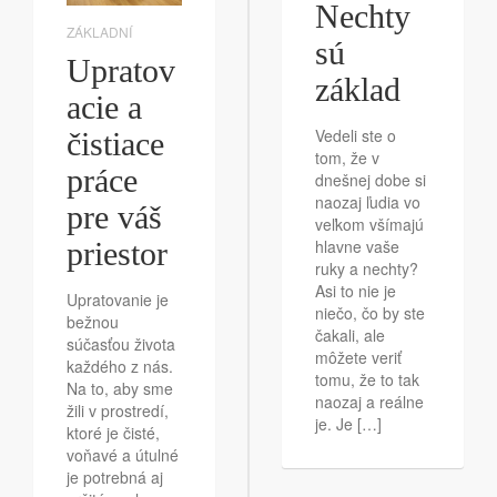
Nechty
ZÁKLADNÍ
sú
Upratov
základ
acie a
Vedeli ste o
čistiace
tom, že v
práce
dnešnej dobe si
naozaj ľudia vo
pre váš
veľkom všímajú
hlavne vaše
priestor
ruky a nechty?
Asi to nie je
Upratovanie je
niečo, čo by ste
bežnou
čakali, ale
súčasťou života
môžete veriť
každého z nás.
tomu, že to tak
Na to, aby sme
naozaj a reálne
žili v prostredí,
je. Je […]
ktoré je čisté,
voňavé a útulné
je potrebná aj