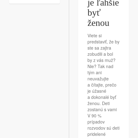
je ľahšie
byť
ženou
Viete si
predstaviť, že by
ste sa zajtra
zobudili a bol
by z vás muž?
Nie? Tak nad
tým ani
neuvažujte
a čítajte, prečo
je úžasné
a dokonalé byť
ženou. Deti
zostanú s vami
V 90 %
prípadov
rozvodov sú deti
pridelené