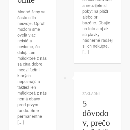
a neužijete si
pobyt na pláži
Mnohé ženy sa
alebo pri
často cítia
bazéne. Dbajte
nesvoje. Oproti
na toto a aj ak
mužom sme
sú plavky
oveľa viac
nádherné radšej
neisté a
si ich nekúpte,
nevieme, čo
[…]
ďalej. Len
máloktoré z nás
sa cítia dobre
medzi ľuďmi,
ktorých
nepoznajú a
taktiež len
máloktorá z nás
ZÁKLADNÍ
nemá obavy
5
pred prvým
rande. Sme
dôvodo
permanentne
v, prečo
[…]