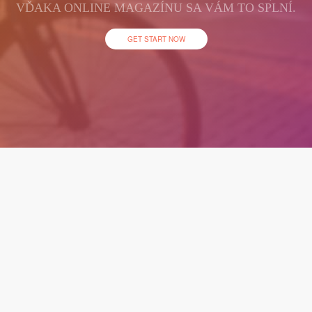
VĎAKA ONLINE MAGAZÍNU SA VÁM TO SPLNÍ.
GET START NOW