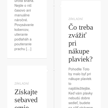
určitá snaha.
Nejde o nič
časovo ani
manuálne
ZÁKLADNÍ
náročné.
Povysávanie
Čo treba
kobercov,
zvážiť
utieranie
podlaháh a
pri
poutieranie
prachu […]
nákupe
plaviek?
Pohodlie Toto
by malo byť pri
nákupe plaviek
to
ZÁKLADNÍ
najdôležitejšie.
Získajte
Keď vám plavky
nebudú dobre
sebaved
sedieť, budete
omie
sa cítiť otrávene