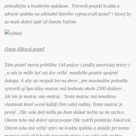
pohodlným a kvalitným spánkom . Vytvorili projekt kvalita a
zdravie spánku na základné ktorého vypracovali posteľ v ktorej by
sa malo dobré späť až ôsmim ľuďom.
Osem lôžková posteľ
Táto posteľ meria približne 144 palcov ( podľa americkej miery )
, u nás to môže byť asi dve veľké manželke postele spojené
dokopy. A aby ste nespali len na dreve , pre maximálne pohodlie
vytvorili aj špeciálny matrac má hodnotu okolo 2500 dolárov .
Ale nie je matrac ako matrac . Tento matrac má množstvo
vlastnosti ktoré ocení každý člen vašej rodiny. Tento matrac je
pevný , čiže vaše deti môžu po ňom skákať koľko sa im zachce.
Okrem toho má dobré spracovanie čiže vydrží prakticky čokoľvek.
Okrem toho má veľký vplyv na kvalitu spánku a dokáže pri tomto
matraci späť až 9 hodín bez prebudenia a to celá vaša rodina