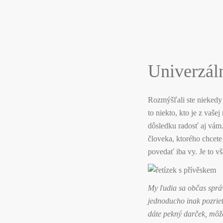
Univerzál
Rozmýšľali ste niekedy
to niekto, kto je z vaše
dôsledku radosť aj vám. 
človeka, ktorého chcet
povedať iba vy. Je to vš
My ľudia sa občas správ
jednoducho inak pozrieť
dáte pekný darček, môže