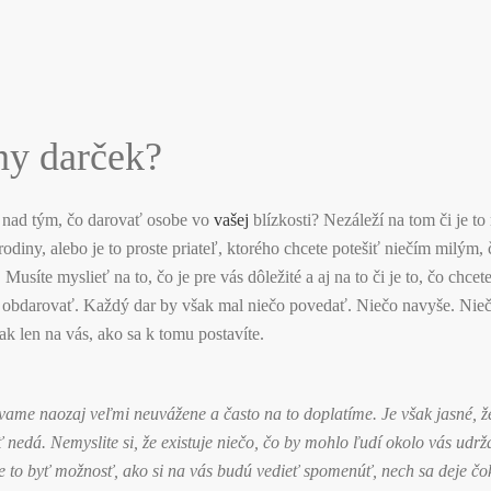
ny darček?
 nad tým, čo darovať osobe vo
vašej
blízkosti? Nezáleží na tom či je to
j rodiny, alebo je to proste priateľ, ktorého chcete potešiť niečím milý
Musíte myslieť na to, čo je pre vás dôležité a aj na to či je to, čo chcete
e obdarovať. Každý dar by však mal niečo povedať. Niečo navyše. Nieč
ak len na vás, ako sa k tomu postavíte.
ame naozaj veľmi neuvážene a často na to doplatíme. Je však jasné, že
 nedá. Nemyslite si, že existuje niečo, čo by mohlo ľudí okolo vás udrž
 to byť možnosť, ako si na vás budú vedieť spomenúť, nech sa deje čo