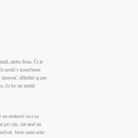
 muž, alebo žena. Či je
m, čo urobí v konečnom
 darovať, dôležité aj pre
o, čo by ste mohli
 na niektoré veci sa
ať pri vás. Ale keď im
koľvek. Verte sami sebe