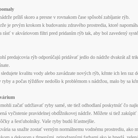
 pomaly
ádrže príliš skoro a presne v rovnakom čase spôsobí zabíjanie rýb.
rže je prvým krokom k budovaniu zdravého prostredia, ktoré napomáha
a rásť v akváriovom filtri pred pridaním rýb tak, aby bol zavedený sys
í predajcovia rýb odporúčajú pridávať jedlo do nádrže dvakrát až tri
nate.
sledujete kvalitu vody alebo zavádzate nových rýb, kŕmte ich len raz 
y ryby a počas týždňov nedošlo k problémom s nádržou, malo by sa k
kvárium
e mohli začať udržiavať ryby samé, ste tiež odhodlaní poskytnúť čo naj
ná vyčistenie pravidelnej obdĺžnikovej nádrže. Môžete si tiež zakúpi
ôčky a šesťuholníky. Vaše ryby budú šťastnejšie.
kvária sa snažte zostať verným normálnemu vodnému prostrediu, ako m
skom a dekorom s tlmenými, prirodzenými farbami ako je hnedá, zelená