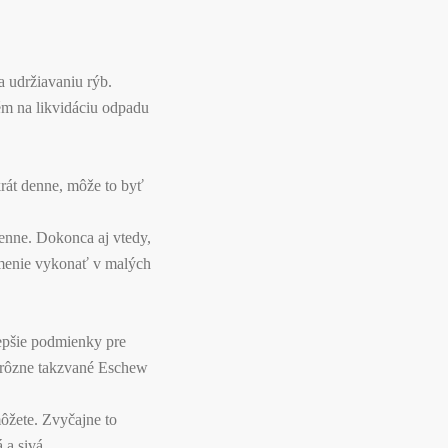
 udržiavaniu rýb.
tém na likvidáciu odpadu
krát denne, môže to byť
denne. Dokonca aj vtedy,
ŕmenie vykonať v malých
lepšie podmienky pre
ť rôzne takzvané Eschew
ôžete. Zvyčajne to
 a sivá.