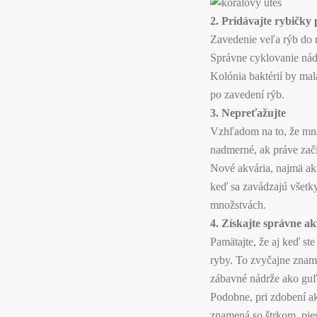
2. Pridávajte rybičky
Zavedenie veľa rýb do n
Správne cyklovanie nád
Kolónia baktérií by mal
po zavedení rýb.
3. Nepreťažujte
Vzhľadom na to, že mnoh
nadmerné, ak práve začí
Nové akvária, najmä ak 
keď sa zavádzajú všetk
množstvách.
4. Získajte správne a
Pamätajte, že aj keď st
ryby. To zvyčajne zname
zábavné nádrže ako guľ
Podobne, pri zdobení a
znamená so štrkom, pie