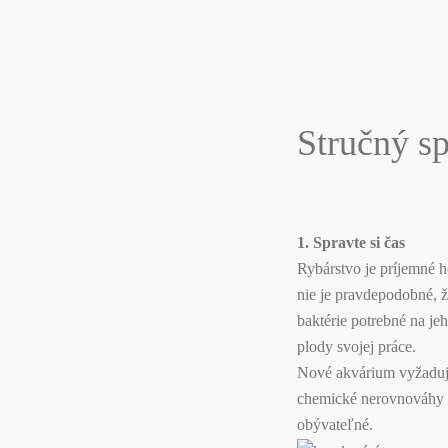
Stručný sp
1. Spravte si čas
Rybárstvo je príjemné ho
nie je pravdepodobné, ž
baktérie potrebné na je
plody svojej práce.
Nové akvárium vyžaduje
chemické nerovnováhy a
obývateľné.