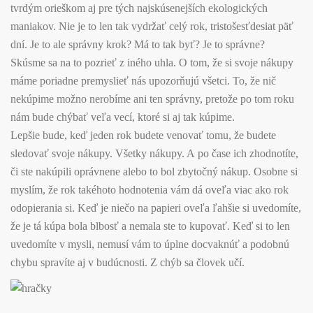
tvrdým orieškom aj pre tých najskúsenejších ekologických
maniakov. Nie je to len tak vydržať celý rok, tristošesťdesiat päť
dní. Je to ale správny krok? Má to tak byť? Je to správne?
Skúsme sa na to pozrieť z iného uhla. O tom, že si svoje nákupy
máme poriadne premyslieť nás upozorňujú všetci. To, že nič
nekúpime možno nerobíme ani ten správny, pretože po tom roku
nám bude chýbať veľa vecí, ktoré si aj tak kúpime.
Lepšie bude, keď jeden rok budete venovať tomu, že budete
sledovať svoje nákupy. Všetky nákupy. A po čase ich zhodnotíte,
či ste nakúpili oprávnene alebo to bol zbytočný nákup. Osobne si
myslím, že rok takéhoto hodnotenia vám dá oveľa viac ako rok
odopierania si. Keď je niečo na papieri oveľa ľahšie si uvedomíte,
že je tá kúpa bola blbosť a nemala ste to kupovať. Keď si to len
uvedomíte v mysli, nemusí vám to úplne docvaknúť a podobnú
chybu spravíte aj v budúcnosti. Z chýb sa človek učí.