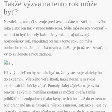
Takže výzva na tento rok môže
byť?
Nezáleží na tom, či si svoje predsavzatia dáte na začiatku nového
roka alebo len tak v strede tohto roka. Stále môžete rok vydržať –
nemusí to byť len celý kalendárny rok, ale aj takzvaný
hospodársky rok. Napríklad od mája tohto roku do mája
budúceho roka. Jednoduchá rovnica, ťažšie je ju už realizovať, ale
vy to zvládnete ľavou zadnou.
Hlavným cieľom by nemalo byť to, že by ste svoje aktivity hnali
do extrémov. Všetkého veľa škodí, takže nechajte si svoje
extrémistické chúťky zájsť. Pomaly ďalej zájdeš a to je svätá
pravda. Takýmito menšími krokmi sa môžete oveľa ľahšie
priblížiť k bezodpadovosti ako keby ste ich hnali až do extrémov.
Nič prehnané nie je najlepšie, všetko s mierou. Tak ako aj jesť by
sa malo s mierou, aj na všetko ostatné by sa malo ísť s rozumom.